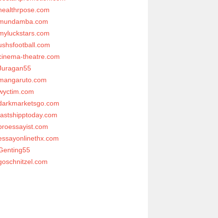
healthrpose.com
mundamba.com
myluckstars.com
ushsfootball.com
cinema-theatre.com
Juragan55
mangaruto.com
wyctim.com
darkmarketsgo.com
fastshipptoday.com
proessayist.com
essayonlinethx.com
Genting55
goschnitzel.com