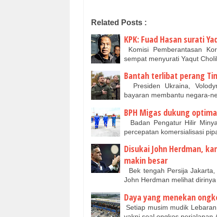
Related Posts :
KPK: Fuad Hasan surati Ya
Komisi Pemberantasan Ko
sempat menyurati Yaqut Cho
Bantah terlibat perang T
Presiden Ukraina, Volodym
bayaran membantu negara-ne
BPH Migas dukung optimali
Badan Pengatur Hilir Miny
percepatan komersialisasi pi
Disukai John Herdman, ka
makin besar
Bek tengah Persija Jakarta,
John Herdman melihat diriny
Daya yang menekan ongkos
Setiap musim mudik Lebaran, 
yakni soal ongkos perjalana