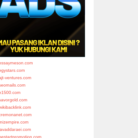
essaymeson.com
egystars.com
ajt-ventures.com
seomails.com
e1500.com
savorgold.com
wikibacklink.com
cremonanet.com
mizempire.com
javaddaraei.com
bestartpromotion.com