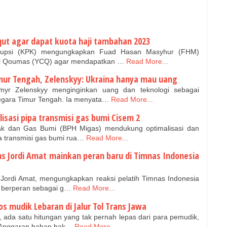
qut agar dapat kuota haji tambahan 2023
rupsi (KPK) mengungkapkan Fuad Hasan Masyhur (FHM)
lil Qoumas (YCQ) agar mendapatkan …
Read More...
imur Tengah, Zelenskyy: Ukraina hanya mau uang
yr Zelenskyy menginginkan uang dan teknologi sebagai
gara Timur Tengah. Ia menyata…
Read More...
sasi pipa transmisi gas bumi Cisem 2
ak dan Gas Bumi (BPH Migas) mendukung optimalisasi dan
pa transmisi gas bumi rua…
Read More...
ns Jordi Amat mainkan peran baru di Timnas Indonesia
 Jordi Amat, mengungkapkan reaksi pelatih Timnas Indonesia
a berperan sebagai g…
Read More...
 mudik Lebaran di Jalur Tol Trans Jawa
ada satu hitungan yang tak pernah lepas dari para pemudik,
n.Anggaran bahan bak…
Read More...