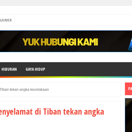
CLAIMER
HIBURAN
GAYA HIDUP
P
i Tiban tekan angka kecelakaan
 penyelamat di Tiban tekan angka