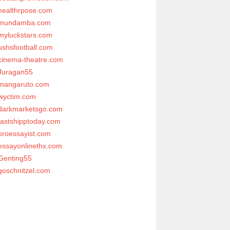
healthrpose.com
mundamba.com
myluckstars.com
ushsfootball.com
cinema-theatre.com
Juragan55
mangaruto.com
wyctim.com
darkmarketsgo.com
fastshipptoday.com
proessayist.com
essayonlinethx.com
Genting55
goschnitzel.com