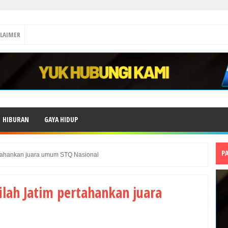
CLAIMER
HIBURAN
GAYA HIDUP
P
pertahankan juara umum STQ Nasional
filah Jatim pertahankan juara