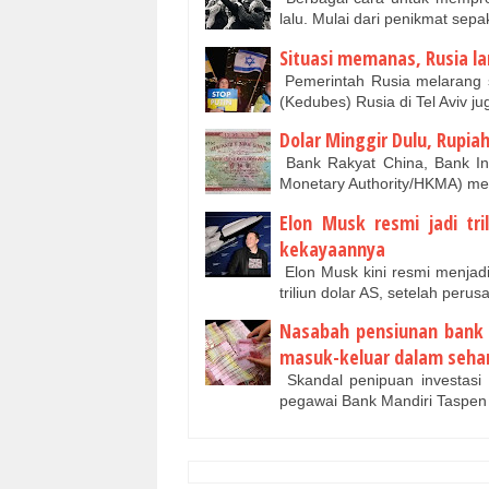
lalu. Mulai dari penikmat se
Situasi memanas, Rusia la
Pemerintah Rusia melarang 
(Kedubes) Rusia di Tel Aviv 
Dolar Minggir Dulu, Rupia
Bank Rakyat China, Bank In
Monetary Authority/HKMA) m
Elon Musk resmi jadi tr
kekayaannya
Elon Musk kini resmi menjadi
triliun dolar AS, setelah per
Nasabah pensiunan bank 
masuk-keluar dalam sehar
Skandal penipuan investas
pegawai Bank Mandiri Taspen