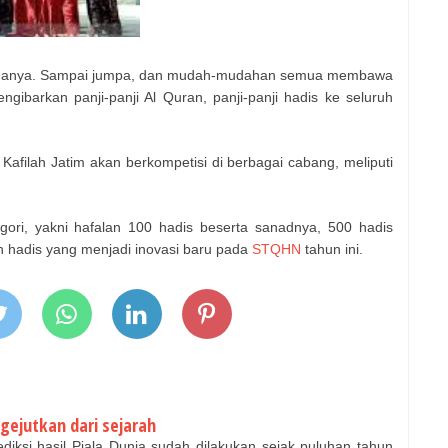
emuanya. Sampai jumpa, dan mudah-mudahan semua membawa
ibarkan panji-panji Al Quran, panji-panji hadis ke seluruh
Kafilah Jatim akan berkompetisi di berbagai cabang, meliputi
egori, yakni hafalan 100 hadis beserta sanadnya, 500 hadis
ah hadis yang menjadi inovasi baru pada
STQHN
tahun ini.
ngejutkan dari sejarah
iksi hasil Piala Dunia sudah dilakukan sejak puluhan tahun