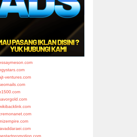
essaymeson.com
egystars.com
ajt-ventures.com
seomails.com
e1500.com
savorgold.com
wikibacklink.com
cremonanet.com
mizempire.com
javaddaraei.com
bestartpromotion.com