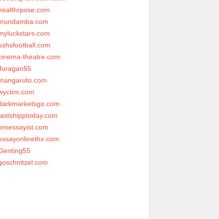
healthrpose.com
mundamba.com
myluckstars.com
ushsfootball.com
cinema-theatre.com
Juragan55
mangaruto.com
wyctim.com
darkmarketsgo.com
fastshipptoday.com
proessayist.com
essayonlinethx.com
Genting55
goschnitzel.com