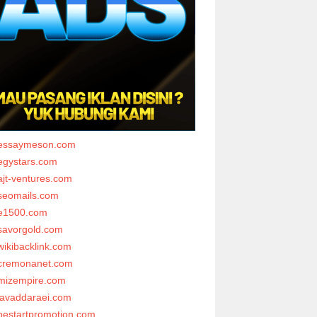
essaymeson.com
egystars.com
ajt-ventures.com
seomails.com
e1500.com
savorgold.com
wikibacklink.com
cremonanet.com
mizempire.com
javaddaraei.com
bestartpromotion.com