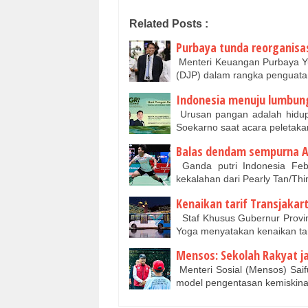
Related Posts :
Purbaya tunda reorganisa
Menteri Keuangan Purbaya Yu
(DJP) dalam rangka penguata
Indonesia menuju lumbun
Urusan pangan adalah hidup 
Soekarno saat acara peleta
Balas dendam sempurna A
Ganda putri Indonesia Febr
kekalahan dari Pearly Tan/Th
Kenaikan tarif Transjakar
Staf Khusus Gubernur Provin
Yoga menyatakan kenaikan tar
Mensos: Sekolah Rakyat j
Menteri Sosial (Mensos) Sai
model pengentasan kemiskin