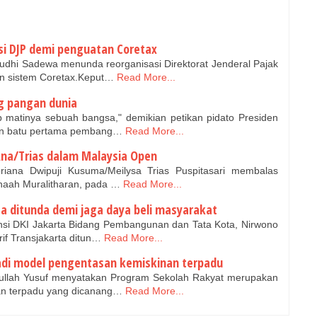
si DJP demi penguatan Coretax
dhi Sadewa menunda reorganisasi Direktorat Jenderal Pajak
n sistem Coretax.Keput…
Read More...
g pangan dunia
matinya sebuah bangsa," demikian petikan pidato Presiden
kan batu pertama pembang…
Read More...
na/Trias dalam Malaysia Open
iana Dwipuji Kusuma/Meilysa Trias Puspitasari membalas
inaah Muralitharan, pada …
Read More...
ta ditunda demi jaga daya beli masyarakat
si DKI Jakarta Bidang Pembangunan dan Tata Kota, Nirwono
if Transjakarta ditun…
Read More...
adi model pengentasan kemiskinan terpadu
fullah Yusuf menyatakan Program Sekolah Rakyat merupakan
an terpadu yang dicanang…
Read More...