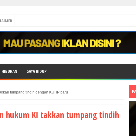
CLAIMER
HIBURAN
GAYA HIDUP
P
kkan tumpang tindih dengan KUHP baru
 hukum KI takkan tumpang tindih